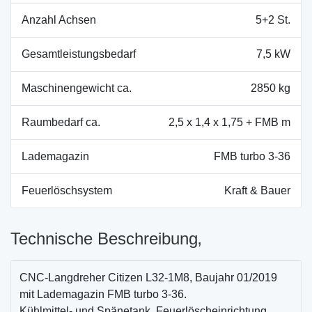
Anzahl Achsen
5+2 St.
Gesamtleistungsbedarf
7,5 kW
Maschinengewicht ca.
2850 kg
Raumbedarf ca.
2,5 x 1,4 x 1,75 + FMB m
Lademagazin
FMB turbo 3-36
Feuerlöschsystem
Kraft & Bauer
Technische Beschreibung‚
CNC-Langdreher Citizen L32-1M8, Baujahr 01/2019
mit Lademagazin FMB turbo 3-36.
Kühlmittel- und Spänetank, Feuerlöscheinrichtung